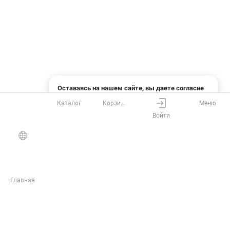
Оставаясь на нашем сайте, вы даете согласие
на использование файлов cookies и сбор данных
Каталог
Корзина
Меню
системами веб-аналитики
Войти
Понятно
Узнать подробнее
Главная
ЖУРНАЛ