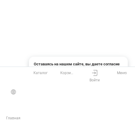
Оставаясь на нашем сайте, вы даете согласие
на использование файлов cookies и сбор данных
Каталог
Корзина
Меню
системами веб-аналитики
Войти
Понятно
Узнать подробнее
Главная