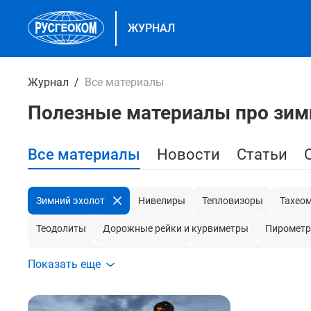
ЖУРНАЛ
Журнал
Все материалы
Полезные материалы про зим
Все материалы
Новости
Статьи
Зимний эхолот
Нивелиры
Тепловизоры
Тахео
Теодолиты
Дорожные рейки и курвиметры
Пиромет
Навигаторы
Токовые клещи
Кожухи для генераторов
Показать еще
Беспилотники и дроны
Влагомеры
Секундомеры