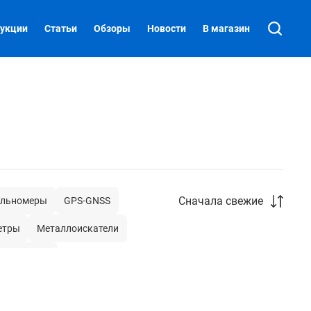
укции
Статьи
Обзоры
Новости
В магазин
Сначала свежие
льномеры
GPS-GNSS
етры
Металлоискатели
онокосилки
ли
Микрометры