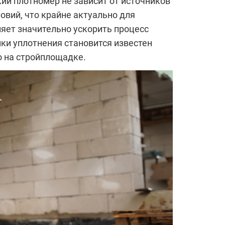
ий плотномер не зависит от источников
овий, что крайне актуально для
ляет значительно ускорить процесс
нки уплотнения становится известен
о на стройплощадке.