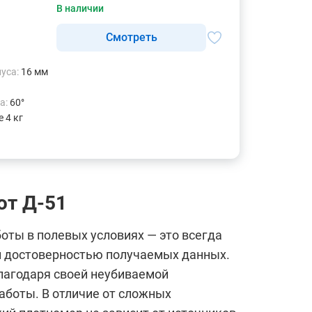
В наличии
Cмотреть
уса:
16 мм
а:
60°
е 4 кг
ют Д-51
оты в полевых условиях — это всегда
и достоверностью получаемых данных.
лагодаря своей неубиваемой
аботы. В отличие от сложных