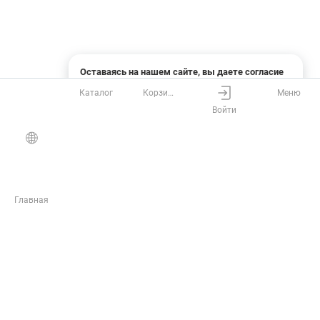
Оставаясь на нашем сайте, вы даете согласие
на использование файлов cookies и сбор данных
Каталог
Корзина
Меню
системами веб-аналитики
Войти
Понятно
Узнать подробнее
Главная
ЖУРНАЛ
Инструкции
Статьи
Обзоры
Новости
Полезные материалы и акции от РУСГЕОКОМ