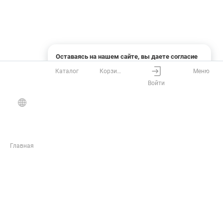
Оставаясь на нашем сайте, вы даете согласие
на использование файлов cookies и сбор данных
Каталог
Корзина
Меню
системами веб-аналитики
Войти
Понятно
Узнать подробнее
Главная
ЖУРНАЛ
Инструкции
Статьи
Обзоры
Новости