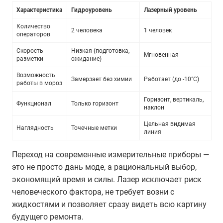
Почему лазерный уровень удобнее и практичнее
Характеристика
Гидроуровень
Лазерный уровень
Количество
2 человека
1 человек
операторов
Скорость
Низкая (подготовка,
Мгновенная
разметки
ожидание)
Возможность
Замерзает без химии
Работает (до -10°С)
работы в мороз
Горизонт, вертикаль,
Функционал
Только горизонт
наклон
Цельная видимая
Наглядность
Точечные метки
линия
Переход на современные измерительные приборы —
это не просто дань моде, а рациональный выбор,
экономящий время и силы. Лазер исключает риск
человеческого фактора, не требует возни с
жидкостями и позволяет сразу видеть всю картину
будущего ремонта.