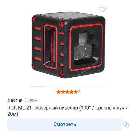
5
2 691 ₽
2 990 ₽
RGK ML-21 - лазерный нивелир (100° / красный луч /
20м)
Смотреть