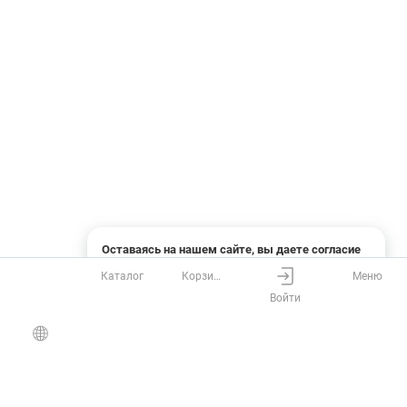
Оставаясь на нашем сайте, вы даете согласие
на использование файлов cookies и сбор данных
Каталог
Корзина
Меню
системами веб-аналитики
Войти
Понятно
Узнать подробнее