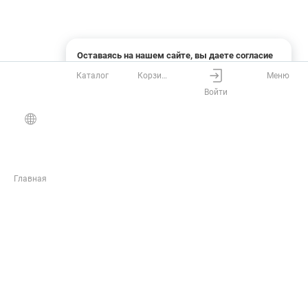
Оставаясь на нашем сайте, вы даете согласие
на использование файлов cookies и сбор данных
Каталог
Корзина
Меню
системами веб-аналитики
Войти
Понятно
Узнать подробнее
Главная
ЖУРНАЛ
Инструкции
Статьи
Обзоры
Новости
Полезные материалы и акции от РУСГЕОКОМ