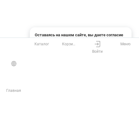
Оставаясь на нашем сайте, вы даете согласие
на использование файлов cookies и сбор данных
Каталог
Корзина
Меню
системами веб-аналитики
Войти
Понятно
Узнать подробнее
Главная
ЖУРНАЛ
Инструкции
Статьи
Обзоры
Новости