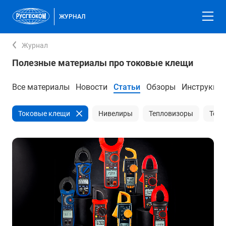
ЖУРНАЛ
Журнал
Полезные материалы про токовые клещи
Все материалы
Новости
Статьи
Обзоры
Инструкци
Токовые клещи
Нивелиры
Тепловизоры
Теод