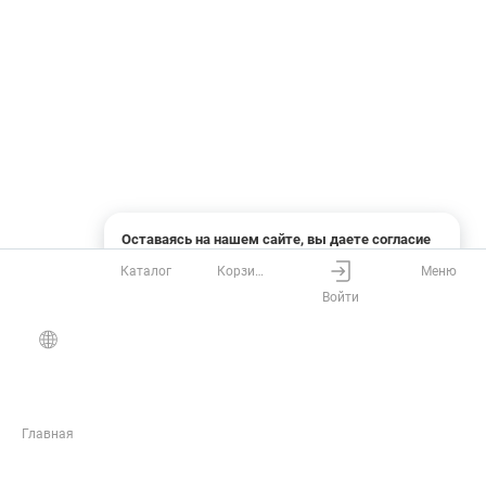
Оставаясь на нашем сайте, вы даете согласие
на использование файлов cookies и сбор данных
Каталог
Корзина
Меню
системами веб-аналитики
Войти
Понятно
Узнать подробнее
Главная