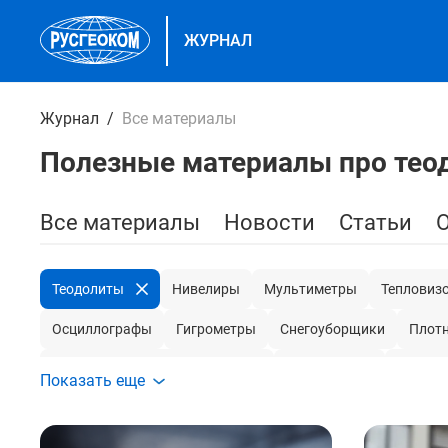
ЖУРНАЛ
Журнал
Все материалы
Полезные материалы про тео
Все материалы
Новости
Статьи
Теодолиты
Нивелиры
Мультиметры
Тепловиз
Осциллографы
Гигрометры
Снегоуборщики
Плот
Дорожные рейки и курвиметры
Микрометры
Токовы
Показать еще