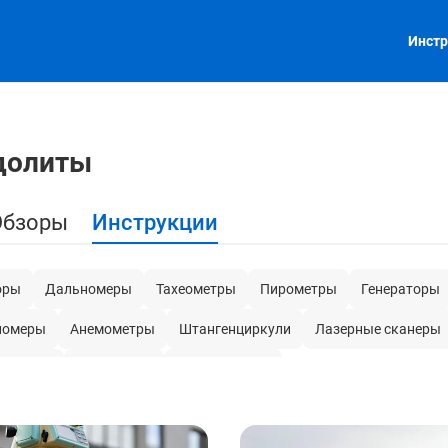
Инстр
долиты
Обзоры
Инструкции
оры
Дальномеры
Тахеометры
Пирометры
Генераторы
номеры
Анемометры
Штангенциркули
Лазерные сканеры
е клещи
Нутромеры
Мегаомметры