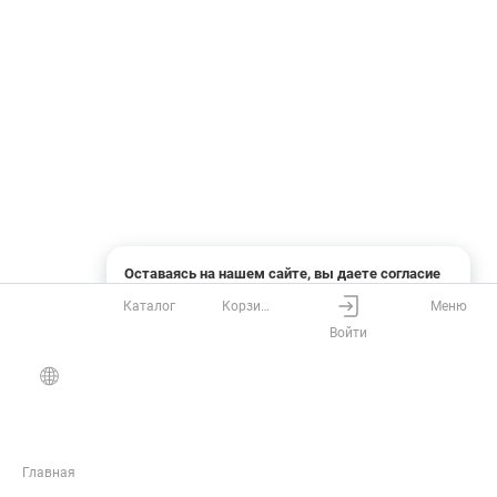
Оставаясь на нашем сайте, вы даете согласие
на использование файлов cookies и сбор данных
Каталог
Корзина
Меню
системами веб-аналитики
Войти
Понятно
Узнать подробнее
Главная