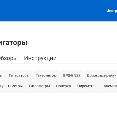
Инстр
игаторы
Обзоры
Инструкции
ты
Генераторы
Тахеометры
GPS-GNSS
Дорожные рейки
Мультиметры
Гигрометры
Поверка
Пирометры
Анемом
Плотномеры
Штативы
Токовые клещи
Строительная тех
в
Мегаомметры
Осциллографы
Воздушные компрессоры