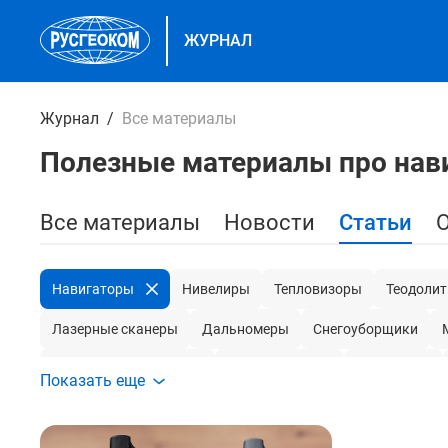
ЖУРНАЛ
Журнал
Все материалы
Полезные материалы про нав
Все материалы
Новости
Статьи
Навигаторы
Нивелиры
Тепловизоры
Теодоли
Лазерные сканеры
Дальномеры
Снегоуборщики
Беспилотники и дроны
Трассоискатели
Влагомеры
Показать еще
Секундомеры
Газонокосилки
Кожухи для генераторо