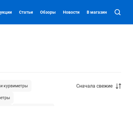
укции
Статьи
Обзоры
Новости
В магазин
Сначала свежие
 и курвиметры
етры
ника
Металлоискатели
Нивелирные реперы