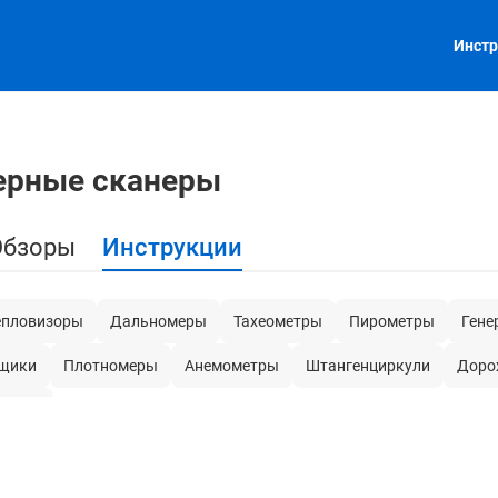
Инстр
ерные сканеры
Обзоры
Инструкции
епловизоры
Дальномеры
Тахеометры
Пирометры
Гене
рщики
Плотномеры
Анемометры
Штангенциркули
Доро
метры