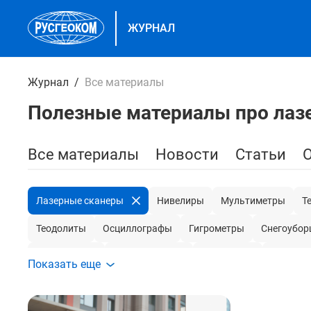
ЖУРНАЛ
Журнал
Все материалы
Полезные материалы про лаз
Все материалы
Новости
Статьи
Лазерные сканеры
Нивелиры
Мультиметры
Т
Теодолиты
Осциллографы
Гигрометры
Снегоубо
Микрометры
Токовые клещи
Нутромеры
Мегаом
Показать еще