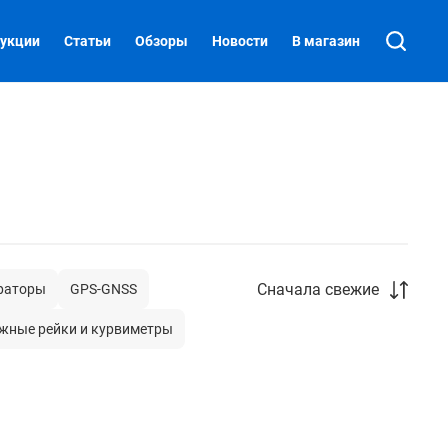
укции
Статьи
Обзоры
Новости
В магазин
Сначала свежие
раторы
GPS-GNSS
жные рейки и курвиметры