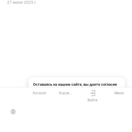
27 июня 2025 г.
Оставаясь на нашем сайте, вы даете согласие
на использование файлов cookies и сбор данных
Каталог
Корзина
Меню
системами веб-аналитики
Войти
Понятно
Узнать подробнее