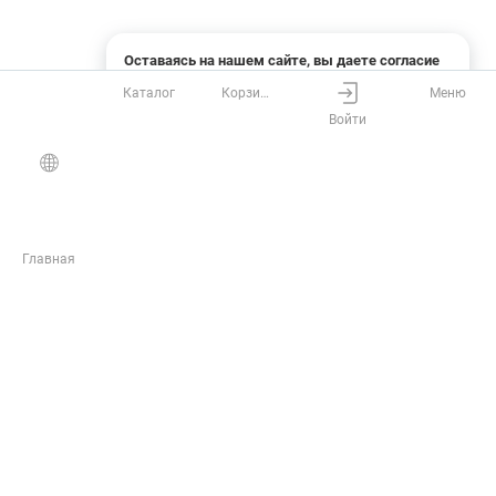
Оставаясь на нашем сайте, вы даете согласие
на использование файлов cookies и сбор данных
Каталог
Корзина
Меню
системами веб-аналитики
Войти
Понятно
Узнать подробнее
Главная
ЖУРНАЛ
Инструкции
Статьи
Обзоры
Новости
Полезные материалы и акции от РУСГЕОКОМ
Подписаться