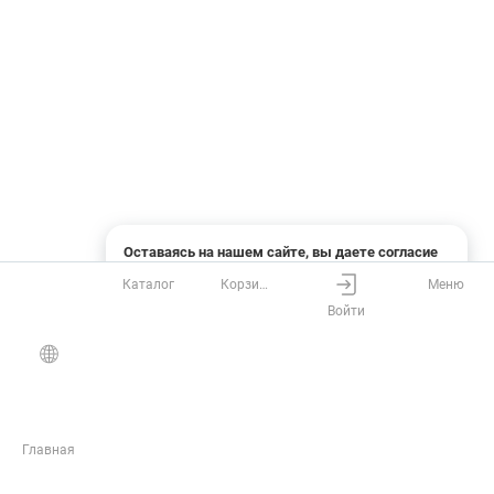
Оставаясь на нашем сайте, вы даете согласие
на использование файлов cookies и сбор данных
Каталог
Корзина
Меню
системами веб-аналитики
Войти
Понятно
Узнать подробнее
Главная