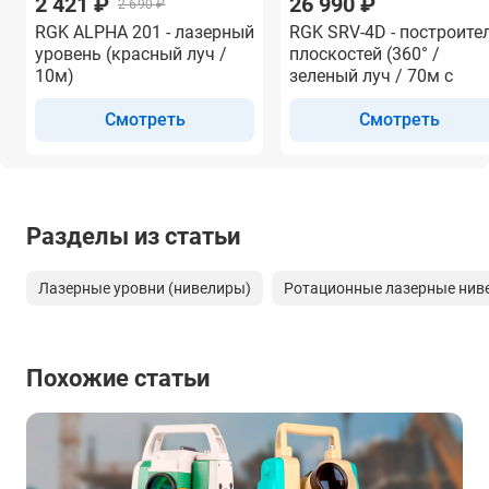
2 421 ₽
26 990 ₽
2 690 ₽
RGK ALPHA 201 - лазерный
RGK SRV-4D - построите
уровень (красный луч /
плоскостей (360° /
10м)
зеленый луч / 70м с
приемником / АКБ)
Смотреть
Смотреть
Разделы из статьи
Лазерные уровни (нивелиры)
Ротационные лазерные нив
Похожие статьи