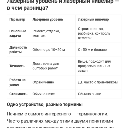
Лазерный уровень и лазерный нивелир —
в чем разница?
Лазерный уровень и лазерный нивелир — в чем разница?
Параметр
Лазерный уровень
Лазерный нивелир
Строительство,
Основные
Ремонт, отделка,
разбивка, контроль
задачи
монтаж
отметок
Дальность
Обычно до 10–20 м
От 50 м и больше
работы
Выше, подходит для
Достаточна для
Точность
профессиональных
бытовых работ
задач
Работа на
Ограниченно
Да, часто с приемником
улице
Стоимость
Обычно ниже
Обычно выше
Одно устройство, разные термины
Начнем с самого интересного — терминологии.
Часто различиях между этими двумя понятиями