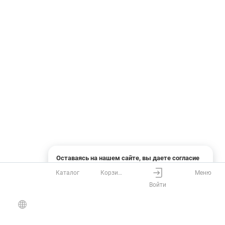
Оставаясь на нашем сайте, вы даете согласие
на использование файлов cookies и сбор данных
Каталог
Корзина
Меню
системами веб-аналитики
Войти
Понятно
Узнать подробнее